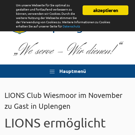
Um unsere Webseite für Sie optimal zu
Lions Club
gestalten und fortlaufend verbessern zu
akzeptieren
können, verwenden wir Cookies. Durch die
weitere Nutzung der Webseite stimmen Sie
Uplengen
der Verwendung von Cookies zu. Weitere Informationen zu Cookies
erhalten Sie auf unserer Seite für
Datenschutz
„
“
We serve - Wir dienen!
Hauptmenü
LIONS Club Wiesmoor im November
zu Gast in Uplengen
LIONS ermöglicht