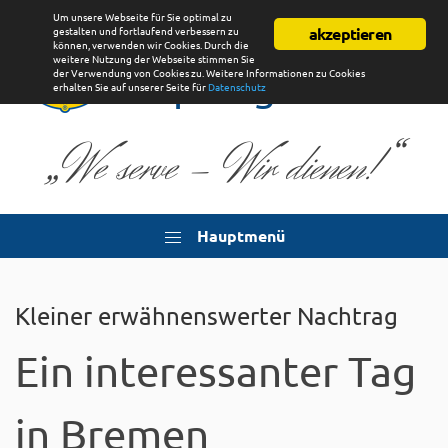
Um unsere Webseite für Sie optimal zu
Lions Club
gestalten und fortlaufend verbessern zu
akzeptieren
können, verwenden wir Cookies. Durch die
weitere Nutzung der Webseite stimmen Sie
Uplengen
der Verwendung von Cookies zu. Weitere Informationen zu Cookies
erhalten Sie auf unserer Seite für
Datenschutz
„
“
We serve - Wir dienen!
Hauptmenü
Kleiner erwähnenswerter Nachtrag
Ein interessanter Tag
in Bremen