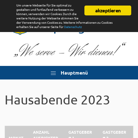
Um unsere Webseite für Sie optimal zu
Lions Club
gestalten und fortlaufend verbessern zu
akzeptieren
können, verwenden wir Cookies. Durch die
weitere Nutzung der Webseite stimmen Sie
Uplengen
der Verwendung von Cookies zu. Weitere Informationen zu Cookies
erhalten Sie auf unserer Seite für
Datenschutz
„
“
We serve - Wir dienen!
Hauptmenü
Hausabende 2023
ANZAHL
GASTGEBER
GASTGEBER
MONAT
AUSRICHTER
# 1
# 2