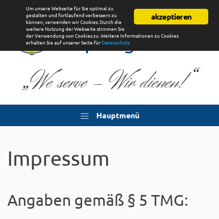
Um unsere Webseite für Sie optimal zu
Lions Club
gestalten und fortlaufend verbessern zu
akzeptieren
können, verwenden wir Cookies. Durch die
weitere Nutzung der Webseite stimmen Sie
Uplengen
der Verwendung von Cookies zu. Weitere Informationen zu Cookies
erhalten Sie auf unserer Seite für
Datenschutz
„
“
We serve - Wir dienen!
Hauptmenü
Impressum
Angaben gemäß § 5 TMG: